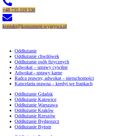
+48 735 119 530
kontakt@konsument-wygrywa.pl
Oferta
Oddłużanie
Oddłużanie chwilówek
Oddłużanie osób fizycznych
Adwokat – sprawy cywilne
Adwokat - sprawy karne
Radca prawny, adwokat – nieruchomości
Kancelaria prawna – kredyt we frankach
Oddłużanie Gdańsk
Oddłużanie Katowice
Oddłużanie Warszawa
Oddłużanie Kraków
Oddłużanie Rzeszów
Oddłużanie Bydgoszcz
Oddłużanie Bytom