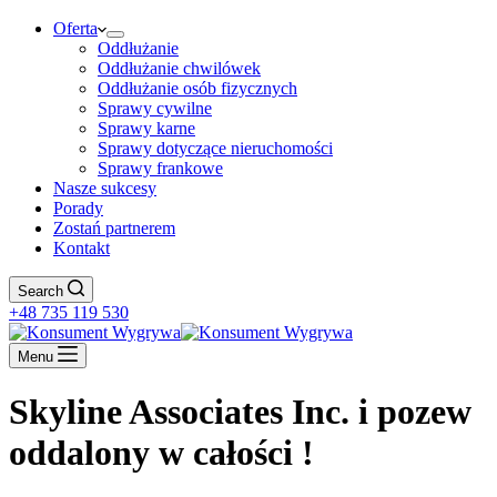
Oferta
Oddłużanie
Oddłużanie chwilówek
Oddłużanie osób fizycznych
Sprawy cywilne
Sprawy karne
Sprawy dotyczące nieruchomości
Sprawy frankowe
Nasze sukcesy
Porady
Zostań partnerem
Kontakt
Search
+48 735 119 530
Menu
Skyline Associates Inc. i pozew
oddalony w całości !