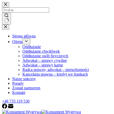
Przejdź
do
treści
Brak
wyników
Strona główna
Oferta
Oddłużanie
Oddłużanie chwilówek
Oddłużanie osób fizycznych
Adwokat – sprawy cywilne
Adwokat – sprawy karne
Radca prawny, adwokat – nieruchomości
Kancelaria prawna – kredyt we frankach
Nasze sukcesy
Porady
Zostań partnerem
Kontakt
+48 735 119 530