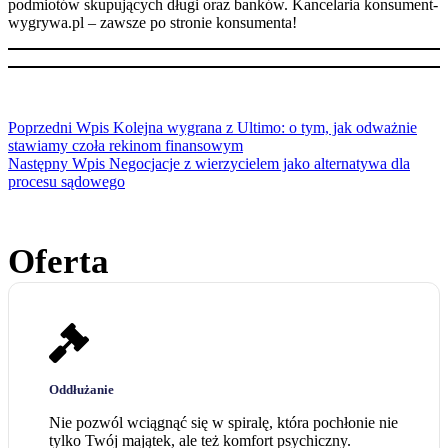
podmiotów skupujących długi oraz banków. Kancelaria konsument-
wygrywa.pl – zawsze po stronie konsumenta!
Poprzedni
Wpis
Kolejna wygrana z Ultimo: o tym, jak odważnie
stawiamy czoła rekinom finansowym
Następny
Wpis
Negocjacje z wierzycielem jako alternatywa dla
procesu sądowego
Oferta
Oddłużanie
Nie pozwól wciągnąć się w spiralę, która pochłonie nie
tylko Twój majątek, ale też komfort psychiczny.