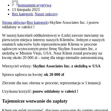
konsument-wygrywa
13 listopada 2023
Bez kategorii
,
Nasze sukcesy
Strona główna
Bez kategorii
Skyline Associates Inc. i pozew
oddalony w całości !
W naszej kancelarii oddłużeniowej w Łodzi zawsze stawiamy na
pierwszym miejscu interesy naszych Klientów. Jednym z naszych
ostatnich sukcesów było reprezentowanie Klienta w procesie
sądowym wytoczonym przez firmę Skyline Associates Inc. z
siedzibą w Mission Viejo, USA. Nasz Klient został pozwany na
kwotę około 20 000 zł – sumę dla niego niemalże astronomiczną.
Wierzyciel wtórny:
Skyline Associates Inc. z siedzibą w USA
Sprawa sądowa na kwotę:
ok 20 000 zł
Zlecenie dla nas: obrona w procesie, reprezentacja w I instancji
Uzyskana korzyść:
pozew oddalony w całości !
Tajemnicze wezwanie do zapłaty
Klient nie mógł zrozumieć, dlaczego wezwanie do zapłaty otrzymał