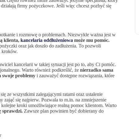
nak często również może zauważyć jedynie specjalista, który
 działają firmy pożyczkowe. Jeśli więc chcesz pozbyć się
spotkanie i rozmowę o problemach. Niezwykle ważna jest w
ą klienta,
kancelaria oddłużeniowa
może mu pomóc.
 pożyczki oraz jak doszło do zadłużenia. To pozwoli
ch kroków.
iciel kancelarii w takiej sytuacji jest po to, aby Ci pomóc.
cjonalnego. Warto również podkreślić, że
nierzadko sama
a swoje problemy
i zauważyć dostępne rozwiązania, które
ię ze wszystkimi zalegającymi ratami oraz ustalenie
 zająć się najpierw. Pozwala to m.in. na zmniejszenie
 kolejne kroki umożliwiające realną pomoc klientom. Warto
ię sprawdzi.
Zawsze plan powinien być dobierany do
y