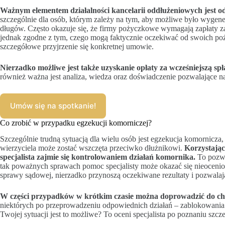
Ważnym elementem działalności kancelarii oddłużeniowych jest o
szczególnie dla osób, którym zależy na tym, aby możliwe było wyge
długów. Często okazuje się, że firmy pożyczkowe wymagają zapłaty za
jednak zgodne z tym, czego mogą faktycznie oczekiwać od swoich po
szczegółowe przyjrzenie się konkretnej umowie.
Nierzadko możliwe jest także uzyskanie opłaty za wcześniejszą spł
również ważna jest analiza, wiedza oraz doświadczenie pozwalające n
Umów się na spotkanie!
Co zrobić w przypadku egzekucji komorniczej?
Szczególnie trudną sytuacją dla wielu osób jest egzekucja komornicza
wierzyciela może zostać wszczęta przeciwko dłużnikowi.
Korzystając
specjalista zajmie się kontrolowaniem działań komornika.
To pozwo
tak poważnych sprawach pomoc specjalisty może okazać się nieoceni
sprawy sądowej, nierzadko przynoszą oczekiwane rezultaty i pozwalaj
W części przypadków w krótkim czasie można doprowadzić do ch
niektórych po przeprowadzeniu odpowiednich działań – zablokowania
Twojej sytuacji jest to możliwe? To oceni specjalista po poznaniu szc