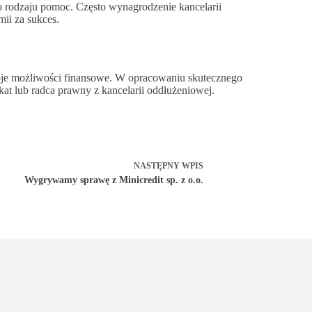
o rodzaju pomoc. Często wynagrodzenie kancelarii
mii za sukces.
woje możliwości finansowe. W opracowaniu skutecznego
t lub radca prawny z kancelarii oddłużeniowej.
NASTĘPNY
WPIS
Wygrywamy sprawę z Minicredit sp. z o.o.