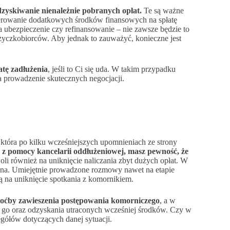
dzyskiwanie nienależnie pobranych opłat.
Te są ważne
nerowanie dodatkowych środków finansowych na spłatę
 ubezpieczenie czy refinansowanie – nie zawsze będzie to
życzkobiorców. Aby jednak to zauważyć, konieczne jest
atę zadłużenia
, jeśli to Ci się uda. W takim przypadku
a prowadzenie skutecznych negocjacji.
, która po kilku wcześniejszych upomnieniach ze strony
 z pomocy kancelarii oddłużeniowej, masz pewność, że
li również na uniknięcie naliczania zbyt dużych opłat. W
ona. Umiejętnie prowadzone rozmowy nawet na etapie
ą na uniknięcie spotkania z komornikiem.
oćby zawieszenia postępowania komorniczego
, a w
 go oraz odzyskania utraconych wcześniej środków. Czy w
zegółów dotyczących danej sytuacji.