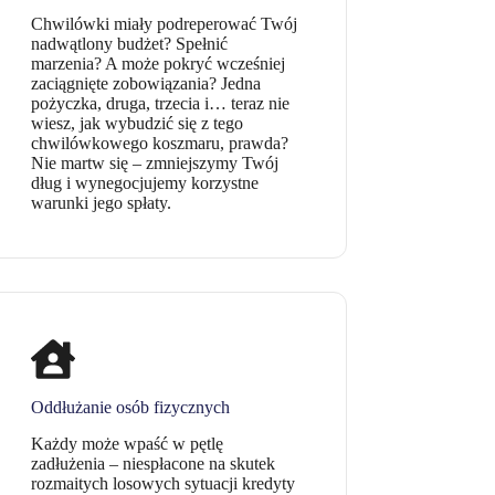
Chwilówki miały podreperować Twój
nadwątlony budżet? Spełnić
marzenia? A może pokryć wcześniej
zaciągnięte zobowiązania? Jedna
pożyczka, druga, trzecia i… teraz nie
wiesz, jak wybudzić się z tego
chwilówkowego koszmaru, prawda?
Nie martw się – zmniejszymy Twój
dług i wynegocjujemy korzystne
warunki jego spłaty.
Oddłużanie osób fizycznych
Każdy może wpaść w pętlę
zadłużenia – niespłacone na skutek
rozmaitych losowych sytuacji kredyty