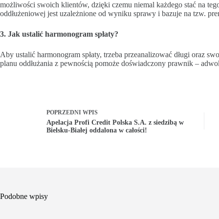
możliwości swoich klientów, dzięki czemu niemal każdego stać na teg
oddłużeniowej jest uzależnione od wyniku sprawy i bazuje na tzw. pre
3. Jak ustalić harmonogram spłaty?
Aby ustalić harmonogram spłaty, trzeba przeanalizować długi oraz s
planu oddłużania z pewnością pomoże doświadczony prawnik – adwoka
POPRZEDNI
WPIS
Apelacja Profi Credit Polska S.A. z siedzibą w
Bielsku-Białej oddalona w całości!
Podobne wpisy