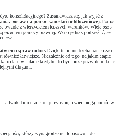
dytu konsolidacyjnego? Zastanawiasz się, jak wyjść z
nia, postaw na pomoc kancelarii oddłużeniowej.
Pomoc
cjowanie z wierzycielem lepszych warunków. Wiele osób
 z opłacaniem pomocy prawnej. Warto jednak podkreślić, że
ientów.
atwienia spraw online.
Dzięki temu nie trzeba tracić czasu
 również łatwiejsze. Niezależnie od tego, na jakim etapie
y kancelarii w spłacie kredytu. To być może pozwoli uniknąć
lejnymi długami.
i – adwokatami i radcami prawnymi, a więc mogą pomóc w
 specjaliści, którzy wynagrodzenie dopasowują do