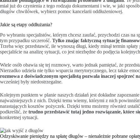
klauzule pomagające w rozwiązaniu problemów z długami
. Te jed
miał już do czynienia z tego rodzaju dokumentami i wie, w jaki sposób
długów chwilówek, wybierz pomoc kancelarii oddłużeniowej.
Jakie są etapy oddłużania?
Po wybraniu specjalistów, którym chcesz zaufać, przychodzi czas na 
tym przypadku szczerość.
Tylko znając faktyczną sytuację finansow
Trzeba więc przedstawić, ile wynoszą długi, kiedy minął termin spłaty
specjaliście na analizę sytuacji, co jest niezbędne do podjęcia kolejny
Wiele osób obawia się tej rozmowy, warto jednak pamiętać, że przedstaw
Nierzadko udziela nie tylko wsparcia merytorycznego, lecz także emo
rozmowa z doświadczonym specjalistą pozwala inaczej spojrzeć n
wcześniej były niedostrzegalne.
Kolejnym punktem w planie naszych działań jest dokładne zapoznanie s
najważniejszych z nich. Dzięki temu wiemy, którymi z nich powinniśmy
narastających kosztów pożyczek. Dzięki temu możemy również ustalić
podkreślić, że
trudno przedstawić tutaj jedno rozwiązanie, które s
konkretnej sytuacji.
Odzyskiwanie pieniędzy na spłatę długów – nienależnie pobrane opłat