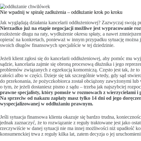
Nie wpadnij w spiralę zadłużenia – oddłużanie krok po kroku
Jak wyglądają działania kancelarii oddłużeniowej? Zazwyczaj swoją pr
Nierzadko już na etapie negocjacji możliwe jest wypracowanie ro
rozłożenie długu na raty, wydłużenie okresu spłaty, a nawet zmniejsz
opierać na konkretach, ponieważ w innym przypadku sytuację można j
swoich długów finansowych specjaliście w tej dziedzinie.
Jeżeli klient zgłosi się do kancelarii oddłużeniowej, aby pomóc mu w
sądzie, kancelaria zajmie się obroną procesową dłużnika i jego reprez
problemów związanych z egzekucją komorniczą. Często jest tak, że t
całości albo w części. Dzieje się tak szczególnie wtedy, gdy sąd stwi
do przekonania, że pożyczkobiorca został obciążony zawyżonymi lub
o tym, że jeżeli dostaniesz pismo z sądu – trzeba jak najszybciej rozpo
prawne specjalisty, który pomoże w rozmowach z wierzycielami i 
Na sprzeciw od nakazu zapłaty masz tylko 14 dni od jego doręcze
wyspecjalizowanej w oddłużaniu prawnym.
Jeśli sytuacja finansowa klienta okazuje się bardzo trudna, konieczno
jednak zaznaczyć, że to rozwiązanie z reguły traktowane jest jako os
rzeczywiście w danej sytuacji nie ma innej możliwości niż upadłość 
konsumenckiej trwa z reguły kilka lat, zatem decyzja o jej uruchomie