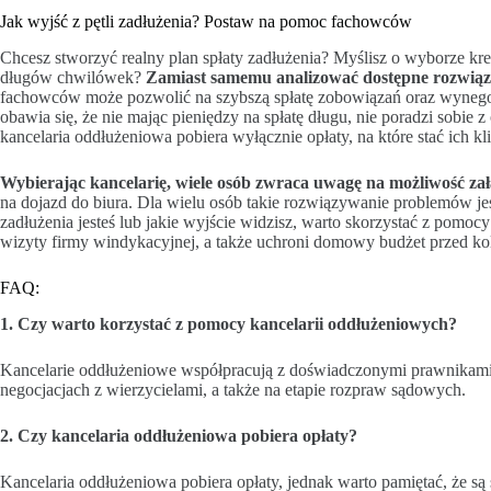
Jak wyjść z pętli zadłużenia? Postaw na pomoc fachowców
Chcesz stworzyć realny plan spłaty zadłużenia? Myślisz o wyborze kre
długów chwilówek?
Zamiast samemu analizować dostępne rozwiąza
fachowców może pozwolić na szybszą spłatę zobowiązań oraz wynego
obawia się, że nie mając pieniędzy na spłatę długu, nie poradzi sobie
kancelaria oddłużeniowa pobiera wyłącznie opłaty, na które stać ich kl
Wybierając kancelarię, wiele osób zwraca uwagę na możliwość zał
na dojazd do biura. Dla wielu osób takie rozwiązywanie problemów jest
zadłużenia jesteś lub jakie wyjście widzisz, warto skorzystać z pomoc
wizyty firmy windykacyjnej, a także uchroni domowy budżet przed ko
FAQ:
1. Czy warto korzystać z pomocy kancelarii oddłużeniowych?
Kancelarie oddłużeniowe współpracują z doświadczonymi prawnikam
negocjacjach z wierzycielami, a także na etapie rozpraw sądowych.
2. Czy kancelaria oddłużeniowa pobiera opłaty?
Kancelaria oddłużeniowa pobiera opłaty, jednak warto pamiętać, że są