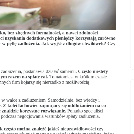
o, bez zbędnych formalności, a nawet zdolności
ści uzyskania dodatkowych pieniędzy korzystają zarówno
ść w pętlę zadłużenia. Jak wyjść z długów chwilówek? Czy
 zadłużenia, postanawia działać samemu.
Często niestety
tym razem na spłatę rat.
To natomiast w krótkim czasie
nych firm kojarzy się nierzadko z możliwością
c w walce z zadłużeniem. Samodzielnie, bez wiedzy i
.
Z kolei fachowiec zajmujący się oddłużaniem na co
 znajdzie korzystne rozwiązanie.
Ponadto specjaliści
ne podczas negocjowania warunków spłaty zadłużenia.
 często można znaleźć jakieś nieprawidłowości czy