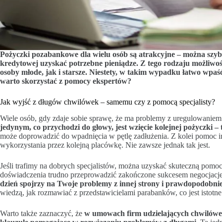
Pożyczki pozabankowe dla wielu osób są atrakcyjne – można szybk
kredytowej uzyskać potrzebne pieniądze. Z tego rodzaju możliwo
osoby młode, jak i starsze. Niestety, w takim wypadku łatwo wpa
warto skorzystać z pomocy ekspertów?
Jak wyjść z długów chwilówek – samemu czy z pomocą specjalisty?
Wiele osób, gdy zdaje sobie sprawę, że ma problemy z uregulowaniem
jedynym, co przychodzi do głowy, jest wzięcie kolejnej pożyczki – 
może doprowadzić do wpadnięcia w pętlę zadłużenia. Z kolei pomoc in
wykorzystania przez kolejną placówkę. Nie zawsze jednak tak jest.
Jeśli trafimy na dobrych specjalistów, można uzyskać skuteczną pomo
doświadczenia trudno przeprowadzić zakończone sukcesem negocjacje
dzień spojrzy na Twoje problemy z innej strony i prawdopodobnie
wiedzą, jak rozmawiać z przedstawicielami parabanków, co jest istot
Warto także zaznaczyć, że
w umowach firm udzielających chwilówek