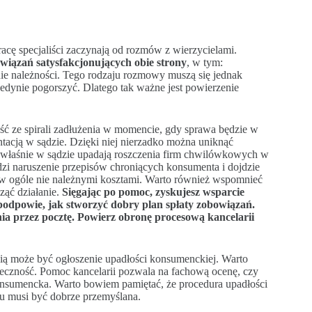
acę specjaliści zaczynają od rozmów z wierzycielami.
związań satysfakcjonujących obie strony
, w tym:
enie należności. Tego rodzaju rozmowy muszą się jednak
edynie pogorszyć. Dlatego tak ważne jest powierzenie
yjść ze spirali zadłużenia w momencie, gdy sprawa będzie w
entacją w sądzie. Dzięki niej nierzadko można uniknąć
o właśnie w sądzie upadają roszczenia firm chwilówkowych w
erdzi naruszenie przepisów chroniących konsumenta i dojdzie
 w ogóle nie należnymi kosztami. Warto również wspomnieć
cząć działanie.
Sięgając po pomoc, zyskujesz wsparcie
podpowie, jak stworzyć dobry plan spłaty zobowiązań.
nia przez pocztę. Powierz obronę procesową kancelarii
ścią może być ogłoszenie upadłości konsumenckiej. Warto
tateczność. Pomoc kancelarii pozwala na fachową ocenę, czy
konsumencka. Warto bowiem pamiętać, że procedura upadłości
niu musi być dobrze przemyślana.