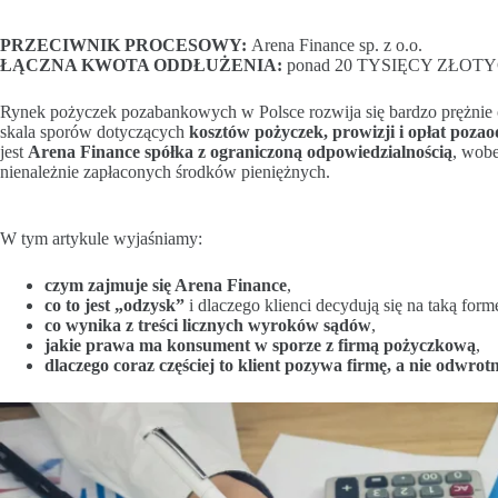
PRZECIWNIK PROCESOWY:
Arena Finance sp. z o.o.
ŁĄCZNA KWOTA ODDŁUŻENIA:
ponad 20 TYSIĘCY ZŁOT
Rynek pożyczek pozabankowych w Polsce rozwija się bardzo prężnie od
skala sporów dotyczących
kosztów pożyczek, prowizji i opłat poza
jest
Arena Finance spółka z ograniczoną odpowiedzialnością
, wobe
nienależnie zapłaconych środków pieniężnych.
W tym artykule wyjaśniamy:
czym zajmuje się Arena Finance
,
co to jest „odzysk”
i dlaczego klienci decydują się na taką for
co wynika z treści licznych wyroków sądów
,
jakie prawa ma konsument w sporze z firmą pożyczkową
,
dlaczego coraz częściej to klient pozywa firmę, a nie odwrotn