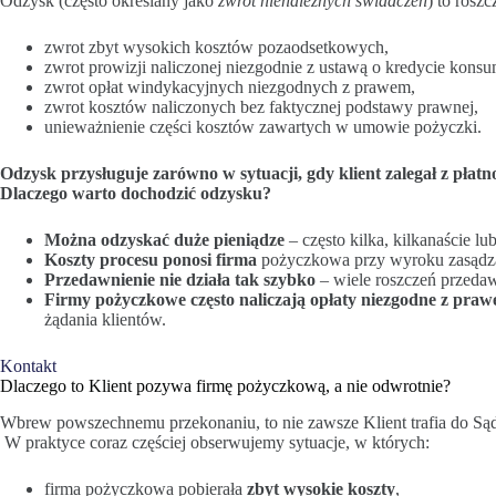
Odzysk (często określany jako
zwrot nienależnych świadczeń
) to rosz
zwrot zbyt wysokich kosztów pozaodsetkowych,
zwrot prowizji naliczonej niezgodnie z ustawą o kredycie kons
zwrot opłat windykacyjnych niezgodnych z prawem,
zwrot kosztów naliczonych bez faktycznej podstawy prawnej,
unieważnienie części kosztów zawartych w umowie pożyczki.
Odzysk przysługuje zarówno w sytuacji, gdy klient zalegał z płatnoś
Dlaczego warto dochodzić odzysku?
Można odzyskać duże pieniądze
– często kilka, kilkanaście lub
Koszty procesu ponosi firma
pożyczkowa przy wyroku zasądz
Przedawnienie nie działa tak szybko
– wiele roszczeń przedawn
Firmy pożyczkowe często naliczają opłaty niezgodne z pra
żądania klientów.
Kontakt
Dlaczego to Klient pozywa firmę pożyczkową, a nie odwrotnie?
Wbrew powszechnemu przekonaniu, to nie zawsze Klient trafia do Są
W praktyce coraz częściej obserwujemy sytuacje, w których:
firma pożyczkowa pobierała
zbyt wysokie koszty
,