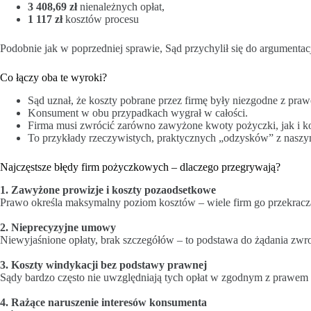
3 408,69 zł
nienależnych opłat,
1 117 zł
kosztów procesu
Podobnie jak w poprzedniej sprawie, Sąd przychylił się do argumentac
Co łączy oba te wyroki?
Sąd uznał, że koszty pobrane przez firmę były niezgodne z pra
Konsument w obu przypadkach wygrał w całości.
Firma musi zwrócić zarówno zawyżone kwoty pożyczki, jak i ko
To przykłady rzeczywistych, praktycznych „odzysków” z naszy
Najczęstsze błędy firm pożyczkowych – dlaczego przegrywają?
1. Zawyżone prowizje i koszty pozaodsetkowe
Prawo określa maksymalny poziom kosztów – wiele firm go przekracz
2. Nieprecyzyjne umowy
Niewyjaśnione opłaty, brak szczegółów – to podstawa do żądania zwro
3. Koszty windykacji bez podstawy prawnej
Sądy bardzo często nie uwzględniają tych opłat w zgodnym z prawem 
4. Rażące naruszenie interesów konsumenta