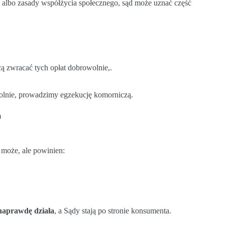
 albo zasady współżycia społecznego, sąd może uznać część
cą zwracać tych opłat dobrowolnie,.
owolnie, prowadzimy egzekucję komorniczą.
h
o może, ale powinien:
naprawdę działa
, a Sądy stają po stronie konsumenta.