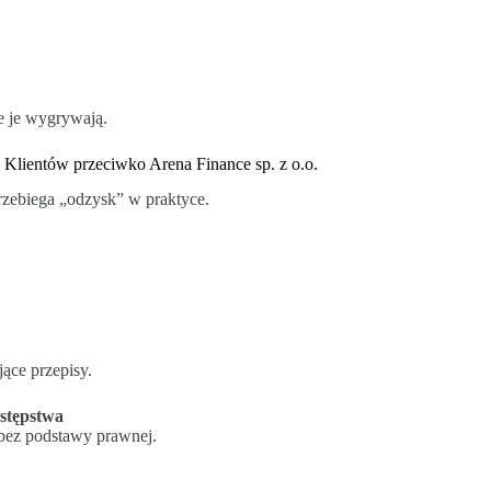
e je wygrywają.
 Klientów przeciwko Arena Finance sp. z o.o.
rzebiega „odzysk” w praktyce.
ące przepisy.
astępstwa
 bez podstawy prawnej.