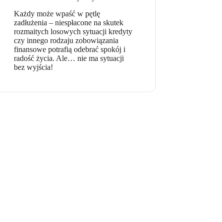
Każdy może wpaść w pętlę
zadłużenia – niespłacone na skutek
rozmaitych losowych sytuacji kredyty
czy innego rodzaju zobowiązania
finansowe potrafią odebrać spokój i
radość życia. Ale… nie ma sytuacji
bez wyjścia!