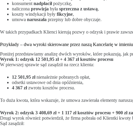
konsument
nadpłacił
pożyczkę,
naliczona
prowizja
była
sprzeczna z ustawą
,
koszty windykacji były
fikcyjne
,
umowa
naruszała
przepisy lub dobre obyczaje.
W takich przypadkach Klienci kierują pozwy o odzysk i prawie zawsz
Przykłady – dwa wyroki skierowane przez naszą Kancelarię w imieniu
Poniżej przedstawiamy analizę dwóch wyroków, które pokazują, jak p
Wyrok 1: odzysk 12 501,95 zł + 4 367 zł kosztów procesu
W pierwszej sprawie sąd zasądził na rzecz klienta:
12 501,95 zł
nienależnie pobranych opłat,
odsetki ustawowe od dnia opóźnienia,
4 367 zł
zwrotu kosztów procesu.
To duża kwota, która wskazuje, że umowa zawierała elementy naruszaj
Wyrok 2: odzysk 3 408,69 zł + 1 117 zł kosztów procesu + 900 zł z
Drugi wyrok również potwierdził, że firma pobrała od Klientki kwoty
Sąd zasądził: