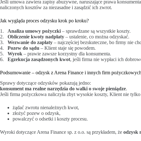
Jeśli umowa zawiera zapisy abuzywne, naruszające prawa konsumenta
naliczonych kosztów za niezasadne i zasądzić ich zwrot.
Jak wygląda proces odzysku krok po kroku?
1.
Analiza umowy pożyczki
– sprawdzane są wszystkie koszty.
2.
Obliczenie kwoty nadpłaty
– ustalenie, co można odzyskać.
3.
Wezwanie do zapłaty
– najczęściej bezskuteczne, bo firmy nie ch
4.
Pozew do sądu
– Klient staje się powodem.
5.
Wyrok
– prawie zawsze korzystny dla konsumenta.
6.
Egzekucja zasądzonych kwot
, jeśli firma nie wypłaci ich dobr
Podsumowanie – odzysk z Arena Finance i innych firm pożyczkowyc
Sprawy dotyczące odzysków pokazują jedno:
konsument ma realne narzędzia do walki o swoje pieniądze
.
Jeśli firma pożyczkowa naliczyła zbyt wysokie koszty, Klient nie tylk
żądać zwrotu nienależnych kwot,
złożyć pozew o odzysk,
powalczyć o odsetki i koszty procesu.
Wyroki dotyczące Arena Finance sp. z o.o. są przykładem, że
odzysk 