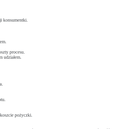
ji konsumentki.
wem.
szty procesu.
m udziałem.
a.
tu.
koszcie pożyczki.