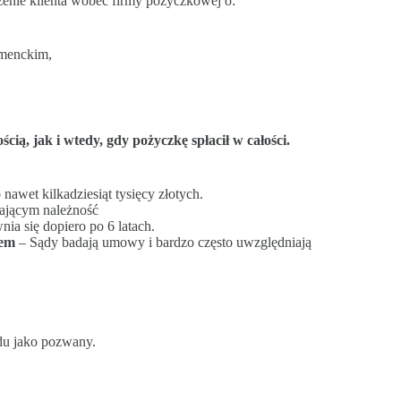
czenie klienta wobec firmy pożyczkowej o:
umenckim,
cią, jak i wtedy, gdy pożyczkę spłacił w całości.
 nawet kilkadziesiąt tysięcy złotych.
ającym należność
ia się dopiero po 6 latach.
wem
– Sądy badają umowy i bardzo często uwzględniają
du jako pozwany.