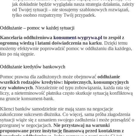
jak dokładnie będzie wyglądała nasza strategia działania, zależy
od Twojej sytuacji – nie stosujemy szablonowych rozwiązań,
tylko osobno rozpatrzymy Twój przypadek.
Oddłużanie – pomoc w każdej sytuacji
Kancelaria oddłużeniowa
konsument-wygrywa.pl
to zespół z
ogromną wiedzą i latami doświadczenia na karku
. Dzięki temu
możemy efektywnie poprowadzić pomoc w oddłużaniu dla każdego,
kto po nią sięgnie.
Oddłużanie kredytów bankowych
Pomoc prawna dla zadłużonych może obejmować
oddłużanie
wszelkich rodzajów kredytów: hipotecznych, konsumpcyjnych
czy walutowych
. Niezależnie od typu zobowiązania, każda rata się
liczy, a nieterminowość płatnika często skutkuje sytuacją konfliktową
na gruncie konsument-bank.
Klienci banków samodzielnie nie mają szans na negocjacje
zakończone sukcesem dłużnika. Co więcej, sama próba złagodzenia
sytuacji wiąże się z uznaniem swojego zadłużenia i może przesądzić o
przegranej w negocjacjach.
Nie przystawaj na warunki
proponowane przez instytucję finansową przed kontaktem z