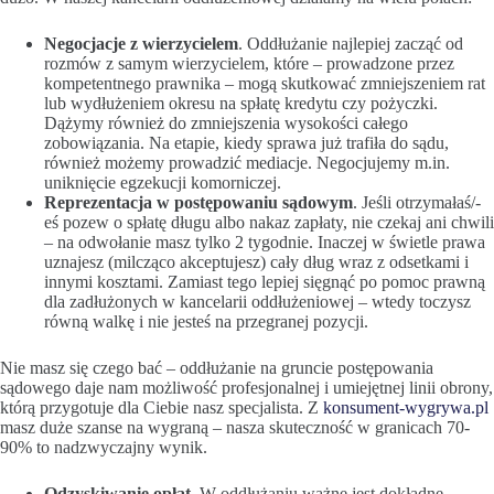
Negocjacje z wierzycielem
. Oddłużanie najlepiej zacząć od
rozmów z samym wierzycielem, które – prowadzone przez
kompetentnego prawnika – mogą skutkować zmniejszeniem rat
lub wydłużeniem okresu na spłatę kredytu czy pożyczki.
Dążymy również do zmniejszenia wysokości całego
zobowiązania. Na etapie, kiedy sprawa już trafiła do sądu,
również możemy prowadzić mediacje. Negocjujemy m.in.
uniknięcie egzekucji komorniczej.
Reprezentacja w postępowaniu sądowym
. Jeśli otrzymałaś/-
eś pozew o spłatę długu albo nakaz zapłaty, nie czekaj ani chwili
– na odwołanie masz tylko 2 tygodnie. Inaczej w świetle prawa
uznajesz (milcząco akceptujesz) cały dług wraz z odsetkami i
innymi kosztami. Zamiast tego lepiej sięgnąć po pomoc prawną
dla zadłużonych w kancelarii oddłużeniowej – wtedy toczysz
równą walkę i nie jesteś na przegranej pozycji.
Nie masz się czego bać – oddłużanie na gruncie postępowania
sądowego daje nam możliwość profesjonalnej i umiejętnej linii obrony,
którą przygotuje dla Ciebie nasz specjalista. Z
konsument-wygrywa.pl
masz duże szanse na wygraną – nasza skuteczność w granicach 70-
90% to nadzwyczajny wynik.
Odzyskiwanie opłat
. W oddłużaniu ważne jest dokładne