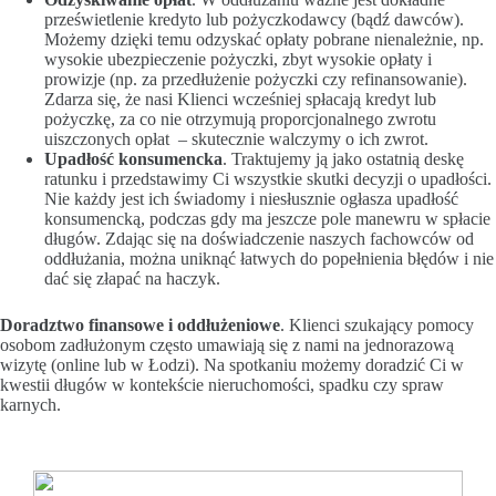
prześwietlenie kredyto lub pożyczkodawcy (bądź dawców).
Możemy dzięki temu odzyskać opłaty pobrane nienależnie, np.
wysokie ubezpieczenie pożyczki, zbyt wysokie opłaty i
prowizje (np. za przedłużenie pożyczki czy refinansowanie).
Zdarza się, że nasi Klienci wcześniej spłacają kredyt lub
pożyczkę, za co nie otrzymują proporcjonalnego zwrotu
uiszczonych opłat – skutecznie walczymy o ich zwrot.
Upadłość konsumencka
. Traktujemy ją jako ostatnią deskę
ratunku i przedstawimy Ci wszystkie skutki decyzji o upadłości.
Nie każdy jest ich świadomy i niesłusznie ogłasza upadłość
konsumencką, podczas gdy ma jeszcze pole manewru w spłacie
długów. Zdając się na doświadczenie naszych fachowców od
oddłużania, można uniknąć łatwych do popełnienia błędów i nie
dać się złapać na haczyk.
Doradztwo finansowe i oddłużeniowe
. Klienci szukający pomocy
osobom zadłużonym często umawiają się z nami na jednorazową
wizytę (online lub w Łodzi). Na spotkaniu możemy doradzić Ci w
kwestii długów w kontekście nieruchomości, spadku czy spraw
karnych.