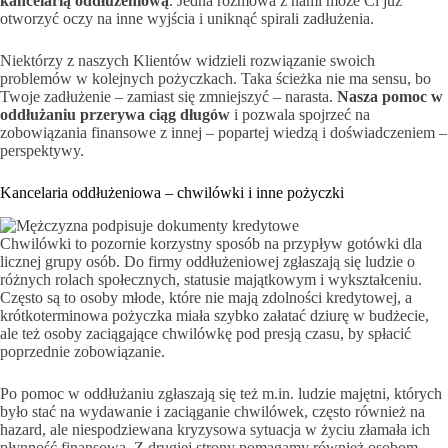
kancelarią oddłużeniową
. Jedna rozmowa z nami może Ci już
otworzyć oczy na inne wyjścia i uniknąć spirali zadłużenia.
Niektórzy z naszych Klientów widzieli rozwiązanie swoich
problemów w kolejnych pożyczkach. Taka ścieżka nie ma sensu, bo
Twoje zadłużenie – zamiast się zmniejszyć – narasta.
Nasza pomoc w
oddłużaniu przerywa ciąg długów
i pozwala spojrzeć na
zobowiązania finansowe z innej – popartej wiedzą i doświadczeniem –
perspektywy.
Kancelaria oddłużeniowa – chwilówki i inne pożyczki
Chwilówki to pozornie korzystny sposób na przypływ gotówki dla
licznej grupy osób. Do firmy oddłużeniowej zgłaszają się ludzie o
różnych rolach społecznych, statusie majątkowym i wykształceniu.
Często są to osoby młode, które nie mają zdolności kredytowej, a
krótkoterminowa pożyczka miała szybko załatać dziurę w budżecie,
ale też osoby zaciągające chwilówkę pod presją czasu, by spłacić
poprzednie zobowiązanie.
Po pomoc w oddłużaniu zgłaszają się też m.in. ludzie majętni, których
było stać na wydawanie i zaciąganie chwilówek, często również na
hazard, ale niespodziewana kryzysowa sytuacja w życiu złamała ich
płynność finansową. Z drugiej strony pomagamy również osobom