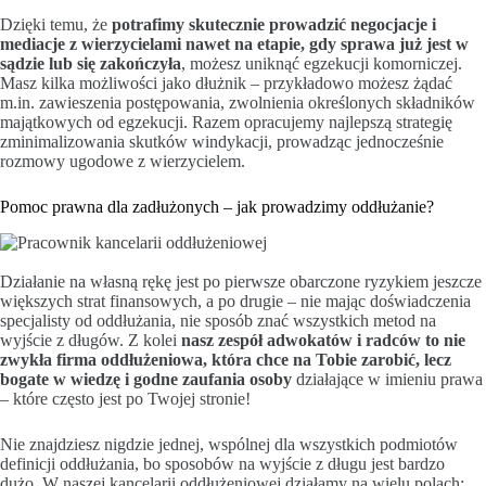
Dzięki temu, że
potrafimy skutecznie prowadzić negocjacje i
mediacje z wierzycielami nawet na etapie, gdy sprawa już jest w
sądzie lub się zakończyła
, możesz uniknąć egzekucji komorniczej.
Masz kilka możliwości jako dłużnik – przykładowo możesz żądać
m.in. zawieszenia postępowania, zwolnienia określonych składników
majątkowych od egzekucji. Razem opracujemy najlepszą strategię
zminimalizowania skutków windykacji, prowadząc jednocześnie
rozmowy ugodowe z wierzycielem.
Pomoc prawna dla zadłużonych – jak prowadzimy oddłużanie?
Działanie na własną rękę jest po pierwsze obarczone ryzykiem jeszcze
większych strat finansowych, a po drugie – nie mając doświadczenia
specjalisty od oddłużania, nie sposób znać wszystkich metod na
wyjście z długów. Z kolei
nasz zespół adwokatów i radców to nie
zwykła firma oddłużeniowa, która chce na Tobie zarobić, lecz
bogate w wiedzę i godne zaufania osoby
działające w imieniu prawa
– które często jest po Twojej stronie!
Nie znajdziesz nigdzie jednej, wspólnej dla wszystkich podmiotów
definicji oddłużania, bo sposobów na wyjście z długu jest bardzo
dużo. W naszej kancelarii oddłużeniowej działamy na wielu polach: