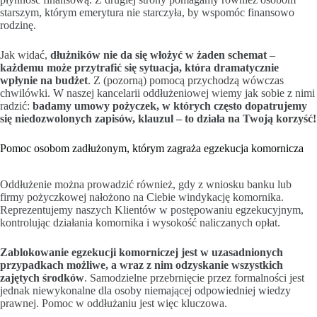
starszym, którym emerytura nie starczyła, by wspomóc finansowo
rodzinę.
Jak widać,
dłużników nie da się włożyć w żaden schemat –
każdemu może przytrafić się sytuacja, która dramatycznie
wpłynie na budżet
. Z (pozorną) pomocą przychodzą wówczas
chwilówki. W naszej kancelarii oddłużeniowej wiemy jak sobie z nimi
radzić:
badamy umowy pożyczek, w których często dopatrujemy
się niedozwolonych zapisów, klauzul – to działa na Twoją korzyść!
Pomoc osobom zadłużonym, którym zagraża egzekucja komornicza
Oddłużenie można prowadzić również, gdy z wniosku banku lub
firmy pożyczkowej nałożono na Ciebie windykację komornika.
Reprezentujemy naszych Klientów w postępowaniu egzekucyjnym,
kontrolując działania komornika i wysokość naliczanych opłat.
Zablokowanie egzekucji komorniczej jest
w uzasadnionych
przypadkach
możliwe, a wraz z nim odzyskanie wszystkich
zajętych środków
. Samodzielne przebrnięcie przez formalności jest
jednak niewykonalne dla osoby niemającej odpowiedniej wiedzy
prawnej. Pomoc w oddłużaniu jest więc kluczowa.