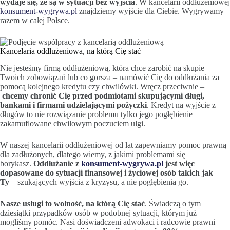
wydaje się, że są w sytuacji bez wyjścia
. W kancelarii oddłużeniowej
konsument-wygrywa.pl
znajdziemy wyjście dla Ciebie. Wygrywamy
razem w całej Polsce.
Kancelaria oddłużeniowa, na którą Cię stać
Nie jesteśmy firmą oddłużeniową, która chce zarobić na skupie
Twoich zobowiązań lub co gorsza – namówić Cię do oddłużania za
pomocą kolejnego kredytu czy chwilówki. Wręcz przeciwnie –
chcemy chronić Cię przed podmiotami skupującymi długi,
bankami i firmami udzielającymi pożyczki
. Kredyt na wyjście z
długów to nie rozwiązanie problemu tylko jego pogłębienie
zakamuflowane chwilowym poczuciem ulgi.
W naszej kancelarii oddłużeniowej od lat zapewniamy pomoc prawną
dla zadłużonych, dlatego wiemy, z jakimi problemami się
borykasz.
Oddłużanie z
konsument-wygrywa.pl
jest więc
dopasowane do sytuacji finansowej i życiowej osób takich jak
Ty
– szukających wyjścia z kryzysu, a nie pogłębienia go.
Nasze usługi to wolność, na którą Cię stać
. Świadczą o tym
dziesiątki przypadków osób w podobnej sytuacji, którym już
mogliśmy pomóc. Nasi doświadczeni adwokaci i radcowie prawni –