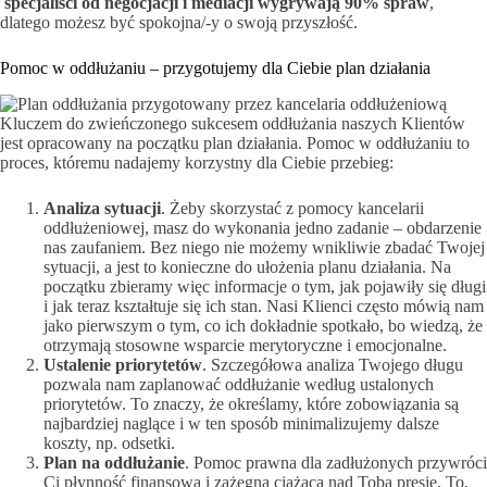
specjaliści od negocjacji i mediacji wygrywają 90% spraw
,
dlatego możesz być spokojna/-y o swoją przyszłość.
Pomoc w oddłużaniu – przygotujemy dla Ciebie plan działania
Kluczem do zwieńczonego sukcesem oddłużania naszych Klientów
jest opracowany na początku plan działania. Pomoc w oddłużaniu to
proces, któremu nadajemy korzystny dla Ciebie przebieg:
Analiza sytuacji
. Żeby skorzystać z pomocy kancelarii
oddłużeniowej, masz do wykonania jedno zadanie – obdarzenie
nas zaufaniem. Bez niego nie możemy wnikliwie zbadać Twojej
sytuacji, a jest to konieczne do ułożenia planu działania. Na
początku zbieramy więc informacje o tym, jak pojawiły się długi
i jak teraz kształtuje się ich stan. Nasi Klienci często mówią nam
jako pierwszym o tym, co ich dokładnie spotkało, bo wiedzą, że
otrzymają stosowne wsparcie merytoryczne i emocjonalne.
Ustalenie priorytetów
. Szczegółowa analiza Twojego długu
pozwala nam zaplanować oddłużanie według ustalonych
priorytetów. To znaczy, że określamy, które zobowiązania są
najbardziej naglące i w ten sposób minimalizujemy dalsze
koszty, np. odsetki.
Plan na oddłużanie
. Pomoc prawna dla zadłużonych przywróci
Ci płynność finansową i zażegna ciążącą nad Tobą presję. To,