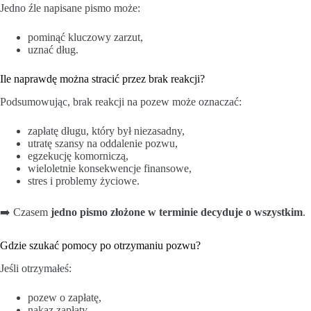
Jedno źle napisane pismo może:
pominąć kluczowy zarzut,
uznać dług.
Ile naprawdę można stracić przez brak reakcji?
Podsumowując, brak reakcji na pozew może oznaczać:
zapłatę długu, który był niezasadny,
utratę szansy na oddalenie pozwu,
egzekucję komorniczą,
wieloletnie konsekwencje finansowe,
stres i problemy życiowe.
➡️ Czasem
jedno pismo złożone w terminie decyduje o wszystkim
.
Gdzie szukać pomocy po otrzymaniu pozwu?
Jeśli otrzymałeś:
pozew o zapłatę,
nakaz zapłaty,