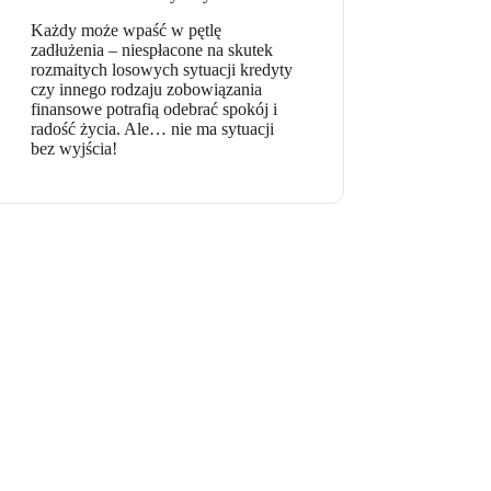
Każdy może wpaść w pętlę
zadłużenia – niespłacone na skutek
rozmaitych losowych sytuacji kredyty
czy innego rodzaju zobowiązania
finansowe potrafią odebrać spokój i
radość życia. Ale… nie ma sytuacji
bez wyjścia!