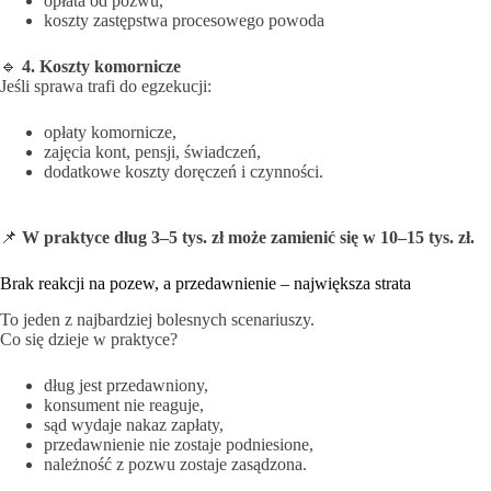
opłata od pozwu,
koszty zastępstwa procesowego powoda
🔹
4. Koszty komornicze
Jeśli sprawa trafi do egzekucji:
opłaty komornicze,
zajęcia kont, pensji, świadczeń,
dodatkowe koszty doręczeń i czynności.
📌
W praktyce dług 3–5 tys. zł może zamienić się w 10–15 tys. zł.
Brak reakcji na pozew, a przedawnienie – największa strata
To jeden z najbardziej bolesnych scenariuszy.
Co się dzieje w praktyce?
dług jest przedawniony,
konsument nie reaguje,
sąd wydaje nakaz zapłaty,
przedawnienie nie zostaje podniesione,
należność z pozwu zostaje zasądzona.