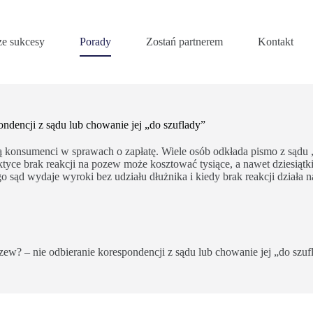
e sukcesy
Porady
Zostań partnerem
Kontakt
ondencji z sądu lub chowanie jej „do szuflady”
ją konsumenci w sprawach o zapłatę. Wiele osób odkłada pismo z sądu „
ktyce brak reakcji na pozew może kosztować tysiące, a nawet dziesiątki
o sąd wydaje wyroki bez udziału dłużnika i kiedy brak reakcji działa n
ozew? – nie odbieranie korespondencji z sądu lub chowanie jej „do szuf