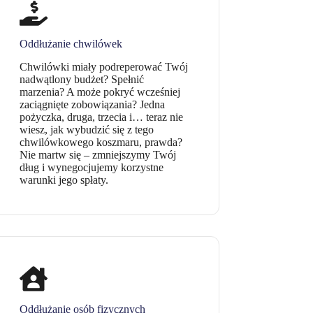
Oddłużanie chwilówek
Chwilówki miały podreperować Twój
nadwątlony budżet? Spełnić
marzenia? A może pokryć wcześniej
zaciągnięte zobowiązania? Jedna
pożyczka, druga, trzecia i… teraz nie
wiesz, jak wybudzić się z tego
chwilówkowego koszmaru, prawda?
Nie martw się – zmniejszymy Twój
dług i wynegocjujemy korzystne
warunki jego spłaty.
Oddłużanie osób fizycznych