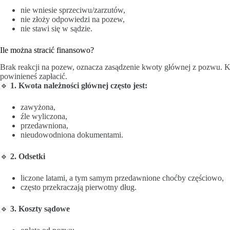
nie wniesie sprzeciwu/zarzutów,
nie złoży odpowiedzi na pozew,
nie stawi się w sądzie.
Ile można stracić finansowo?
Brak reakcji na pozew, oznacza zasądzenie kwoty głównej z pozwu. Kw
powinieneś zapłacić.
🔹
1. Kwota należności głównej często jest:
zawyżona,
źle wyliczona,
przedawniona,
nieudowodniona dokumentami.
🔹
2. Odsetki
liczone latami, a tym samym przedawnione choćby częściowo,
często przekraczają pierwotny dług.
🔹
3. Koszty sądowe