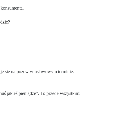
e konsumenta.
ądzie?
uje się na pozew w ustawowym terminie.
muś jakieś pieniądze”. To przede wszystkim: