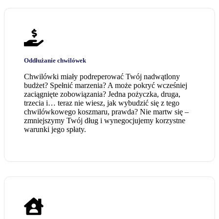
Oddłużanie chwilówek
Chwilówki miały podreperować Twój nadwątlony
budżet? Spełnić marzenia? A może pokryć wcześniej
zaciągnięte zobowiązania? Jedna pożyczka, druga,
trzecia i… teraz nie wiesz, jak wybudzić się z tego
chwilówkowego koszmaru, prawda? Nie martw się –
zmniejszymy Twój dług i wynegocjujemy korzystne
warunki jego spłaty.