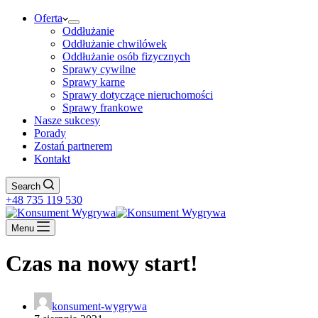
Oferta
Oddłużanie
Oddłużanie chwilówek
Oddłużanie osób fizycznych
Sprawy cywilne
Sprawy karne
Sprawy dotyczące nieruchomości
Sprawy frankowe
Nasze sukcesy
Porady
Zostań partnerem
Kontakt
Search
+48 735 119 530
Menu
Czas na nowy start!
konsument-wygrywa