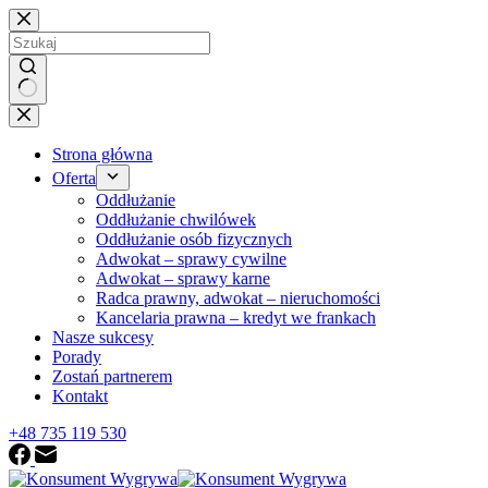
Przejdź
do
treści
Brak
wyników
Strona główna
Oferta
Oddłużanie
Oddłużanie chwilówek
Oddłużanie osób fizycznych
Adwokat – sprawy cywilne
Adwokat – sprawy karne
Radca prawny, adwokat – nieruchomości
Kancelaria prawna – kredyt we frankach
Nasze sukcesy
Porady
Zostań partnerem
Kontakt
+48 735 119 530