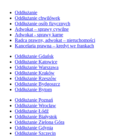
Oddłużanie
Oddłużanie chwilówek
Oddłużanie osób fizycznych
Adwokat – sprawy cywilne
Adwokat - sprawy karne
Radca prawny, adwokat – nieruchomości
Kancelaria prawna – kredyt we frankach
Oddłużanie Gdańsk
Oddłużanie Katowice
Oddłużanie Warszawa
Oddłużanie Kraków
Oddłużanie Rzeszów
Oddłużanie Bydgoszcz
Oddłużanie Bytom
Oddłużanie Poznań
Oddłużanie Wrocław
Oddłużanie Łódź
Oddłużanie Białystok
Oddłużanie Zielona Góra
Oddłużanie Gdynia
Oddłużanie Szczecin