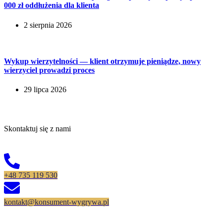
000 zł oddłużenia dla klienta
2 sierpnia 2026
Wykup wierzytelności — klient otrzymuje pieniądze, nowy
wierzyciel prowadzi proces
29 lipca 2026
Kontakt
Skontaktuj się z nami
+48 735 119 530
kontakt@konsument-wygrywa.pl
Oferta