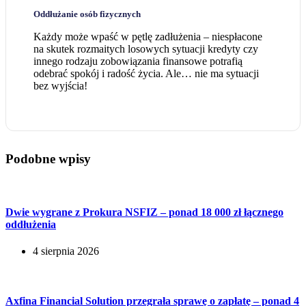
Oddłużanie osób fizycznych
Każdy może wpaść w pętlę zadłużenia – niespłacone
na skutek rozmaitych losowych sytuacji kredyty czy
innego rodzaju zobowiązania finansowe potrafią
odebrać spokój i radość życia. Ale… nie ma sytuacji
bez wyjścia!
Podobne wpisy
Dwie wygrane z Prokura NSFIZ – ponad 18 000 zł łącznego
oddłużenia
4 sierpnia 2026
Axfina Financial Solution przegrała sprawę o zapłatę – ponad 4