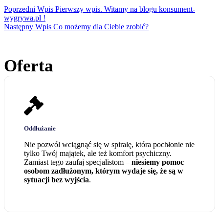
Poprzedni
Wpis
Pierwszy wpis. Witamy na blogu konsument-
wygrywa.pl !
Następny
Wpis
Co możemy dla Ciebie zrobić?
Oferta
Oddłużanie
Nie pozwól wciągnąć się w spiralę, która pochłonie nie
tylko Twój majątek, ale też komfort psychiczny.
Zamiast tego zaufaj specjalistom –
niesiemy pomoc
osobom zadłużonym, którym wydaje się, że są w
sytuacji bez wyjścia
.