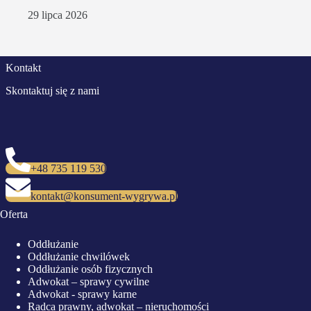
29 lipca 2026
Kontakt
Skontaktuj się z nami
+48 735 119 530
kontakt@konsument-wygrywa.pl
Oferta
Oddłużanie
Oddłużanie chwilówek
Oddłużanie osób fizycznych
Adwokat – sprawy cywilne
Adwokat - sprawy karne
Radca prawny, adwokat – nieruchomości