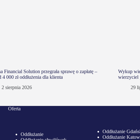
a Financial Solution przegrała sprawę o zapłatę –
Wykup wier
 4 000 zł oddłużenia dla klienta
wierzyciel
2 sierpnia 2026
29 l
Oferta
Oddłużanie Gdańs
Oddłużanie
Oddłużanie Katow
Oddłużanie chwilówek