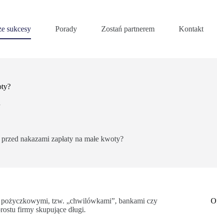
e sukcesy
Porady
Zostań partnerem
Kontakt
oty?
y
 przed nakazami zapłaty na małe kwoty?
 pożyczkowymi, tzw. „chwilówkami”, bankami czy
O
rostu firmy skupujące długi.