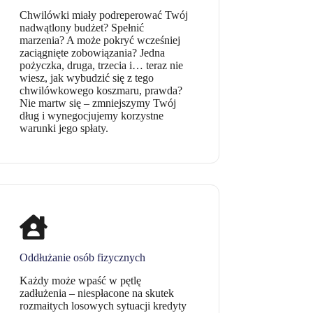
Chwilówki miały podreperować Twój
nadwątlony budżet? Spełnić
marzenia? A może pokryć wcześniej
zaciągnięte zobowiązania? Jedna
pożyczka, druga, trzecia i… teraz nie
wiesz, jak wybudzić się z tego
chwilówkowego koszmaru, prawda?
Nie martw się – zmniejszymy Twój
dług i wynegocjujemy korzystne
warunki jego spłaty.
Oddłużanie osób fizycznych
Każdy może wpaść w pętlę
zadłużenia – niespłacone na skutek
rozmaitych losowych sytuacji kredyty