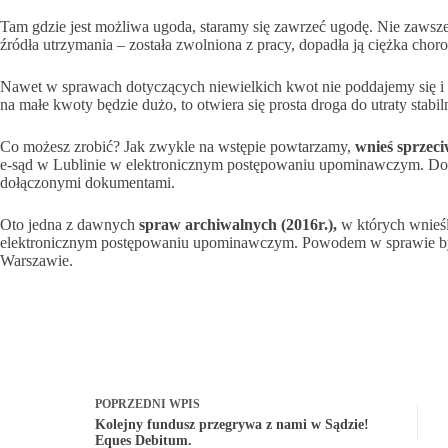
Tam gdzie jest możliwa ugoda, staramy się zawrzeć ugodę. Nie zawsze j
źródła utrzymania – została zwolniona z pracy, dopadła ją ciężka cho
Nawet w sprawach dotyczących niewielkich kwot nie poddajemy się i s
na małe kwoty będzie dużo, to otwiera się prosta droga do utraty stabil
Co możesz zrobić? Jak zwykle na wstępie powtarzamy,
wnieś sprzeci
e-sąd w Lublinie w elektronicznym postępowaniu upominawczym. Dosta
dołączonymi dokumentami.
Oto jedna z dawnych
spraw archiwalnych (2016r.),
w których wnieś
elektronicznym postępowaniu upominawczym. Powodem w sprawie b
Warszawie.
POPRZEDNI
WPIS
Kolejny fundusz przegrywa z nami w Sądzie!
Eques Debitum.