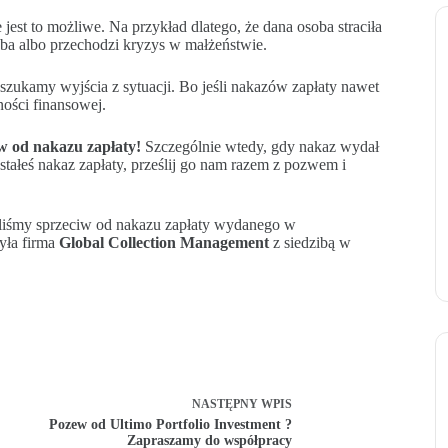
est to możliwe. Na przykład dlatego, że dana osoba straciła
roba albo przechodzi kryzys w małżeństwie.
zukamy wyjścia z sytuacji. Bo jeśli nakazów zapłaty nawet
ności finansowej.
w od nakazu zapłaty!
Szczególnie wtedy, gdy nakaz wydał
łeś nakaz zapłaty, prześlij go nam razem z pozwem i
liśmy sprzeciw od nakazu zapłaty wydanego w
yła firma
Global Collection Management
z siedzibą w
NASTĘPNY
WPIS
Pozew od Ultimo Portfolio Investment ?
Zapraszamy do współpracy