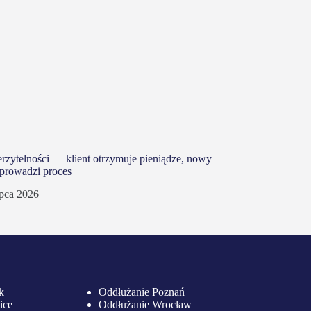
zytelności — klient otrzymuje pieniądze, nowy
 prowadzi proces
ipca 2026
k
Oddłużanie Poznań
ice
Oddłużanie Wrocław