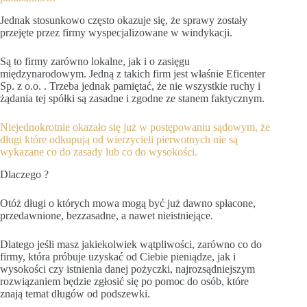
Jednak stosunkowo często okazuje się, że sprawy zostały
przejęte przez firmy wyspecjalizowane w windykacji.
Są to firmy zarówno lokalne, jak i o zasięgu
międzynarodowym. Jedną z takich firm jest właśnie Eficenter
Sp. z o.o. . Trzeba jednak pamiętać, że nie wszystkie ruchy i
żądania tej spółki są zasadne i zgodne ze stanem faktycznym.
Niejednokrotnie okazało się już w postępowaniu sądowym, że
długi które odkupują od wierzycieli pierwotnych nie są
wykazane co do zasady lub co do wysokości.
Dlaczego ?
Otóż długi o których mowa mogą być już dawno spłacone,
przedawnione, bezzasadne, a nawet nieistniejące.
Dlatego jeśli masz jakiekolwiek wątpliwości, zarówno co do
firmy, która próbuje uzyskać od Ciebie pieniądze, jak i
wysokości czy istnienia danej pożyczki, najrozsądniejszym
rozwiązaniem będzie zgłosić się po pomoc do osób, które
znają temat długów od podszewki.