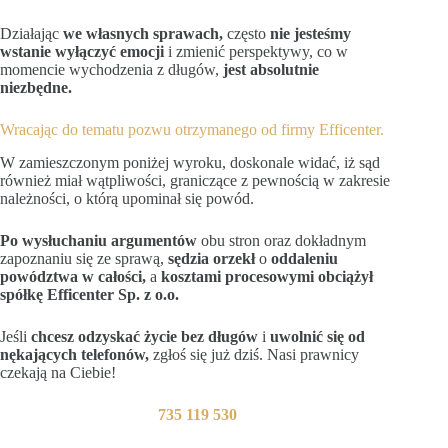
Działając
we własnych sprawach,
często
nie jesteśmy
wstanie wyłączyć emocji
i zmienić perspektywy, co w
momencie wychodzenia z długów,
jest absolutnie
niezbędne.
Wracając do tematu pozwu otrzymanego od firmy Efficenter.
W zamieszczonym poniżej wyroku, doskonale widać, iż sąd
również miał wątpliwości, graniczące z pewnością w zakresie
należności, o którą upominał się powód.
Po wysłuchaniu argumentów
obu stron oraz dokładnym
zapoznaniu się ze sprawą,
sędzia orzekł
o
oddaleniu
powództwa w całości,
a
kosztami procesowymi obciążył
spółkę Efficenter Sp. z o.o.
Jeśli
chcesz odzyskać życie bez długów
i
uwolnić się od
nękających telefonów,
zgłoś się już dziś. Nasi prawnicy
czekają na Ciebie!
735 119 530