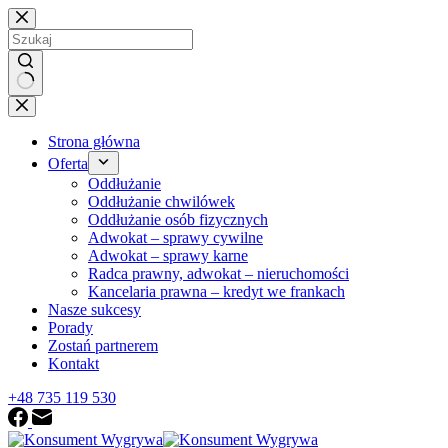
Przejdź
do
treści
Brak
wyników
Strona główna
Oferta
Oddłużanie
Oddłużanie chwilówek
Oddłużanie osób fizycznych
Adwokat – sprawy cywilne
Adwokat – sprawy karne
Radca prawny, adwokat – nieruchomości
Kancelaria prawna – kredyt we frankach
Nasze sukcesy
Porady
Zostań partnerem
Kontakt
+48 735 119 530