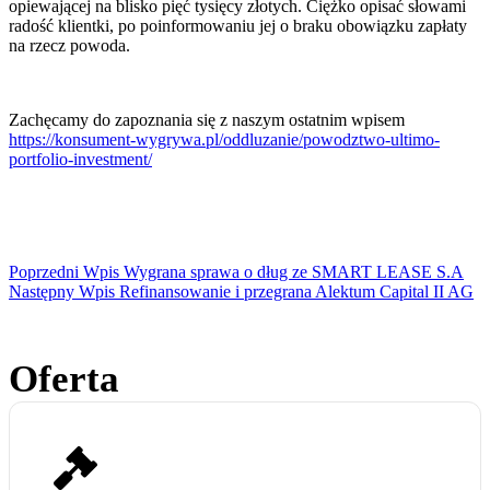
opiewającej na blisko pięć tysięcy złotych. Ciężko opisać słowami
radość klientki, po poinformowaniu jej o braku obowiązku zapłaty
na rzecz powoda.
Zachęcamy do zapoznania się z naszym ostatnim wpisem
https://konsument-wygrywa.pl/oddluzanie/powodztwo-ultimo-
portfolio-investment/
Poprzedni
Wpis
Wygrana sprawa o dług ze SMART LEASE S.A
Następny
Wpis
Refinansowanie i przegrana Alektum Capital II AG
Oferta