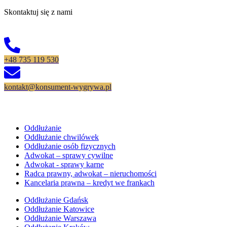
Skontaktuj się z nami
+48 735 119 530
kontakt@konsument-wygrywa.pl
Oferta
Oddłużanie
Oddłużanie chwilówek
Oddłużanie osób fizycznych
Adwokat – sprawy cywilne
Adwokat - sprawy karne
Radca prawny, adwokat – nieruchomości
Kancelaria prawna – kredyt we frankach
Oddłużanie Gdańsk
Oddłużanie Katowice
Oddłużanie Warszawa