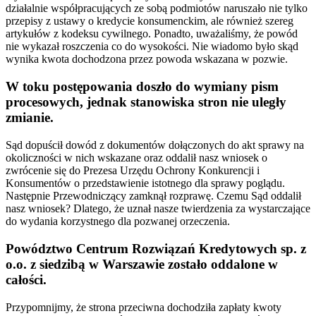
działalnie współpracujących ze sobą podmiotów naruszało nie tylko
przepisy z ustawy o kredycie konsumenckim, ale również szereg
artykułów z kodeksu cywilnego. Ponadto, uważaliśmy, że powód
nie wykazał roszczenia co do wysokości. Nie wiadomo było skąd
wynika kwota dochodzona przez powoda wskazana w pozwie.
W toku postępowania doszło do wymiany pism
procesowych, jednak stanowiska stron nie uległy
zmianie.
Sąd dopuścił dowód z dokumentów dołączonych do akt sprawy na
okoliczności w nich wskazane oraz oddalił nasz wniosek o
zwrócenie się do Prezesa Urzędu Ochrony Konkurencji i
Konsumentów o przedstawienie istotnego dla sprawy poglądu.
Następnie Przewodniczący zamknął rozprawę. Czemu Sąd oddalił
nasz wniosek? Dlatego, że uznał nasze twierdzenia za wystarczające
do wydania korzystnego dla pozwanej orzeczenia.
Powództwo Centrum Rozwiązań Kredytowych sp. z
o.o. z siedzibą w Warszawie zostało oddalone w
całości.
Przypomnijmy, że strona przeciwna dochodziła zapłaty kwoty