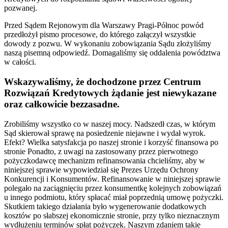
pozwanej.
Przed Sądem Rejonowym dla Warszawy Pragi-Północ powód
przedłożył pismo procesowe, do którego załączył wszystkie
dowody z pozwu. W wykonaniu zobowiązania Sądu złożyliśmy
naszą pisemną odpowiedź. Domagaliśmy się oddalenia powództwa
w całości.
Wskazywaliśmy, że dochodzone przez Centrum
Rozwiązań Kredytowych żądanie jest niewykazane
oraz całkowicie bezzasadne.
Zrobiliśmy wszystko co w naszej mocy. Nadszedł czas, w którym
Sąd skierował sprawę na posiedzenie niejawne i wydał wyrok.
Efekt? Wielka satysfakcja po naszej stronie i korzyść finansowa po
stronie Ponadto, z uwagi na zastosowany przez pierwotnego
pożyczkodawcę mechanizm refinansowania chcieliśmy, aby w
niniejszej sprawie wypowiedział się Prezes Urzędu Ochrony
Konkurencji i Konsumentów. Refinansowanie w niniejszej sprawie
polegało na zaciągnięciu przez konsumentkę kolejnych zobowiązań
u innego podmiotu, który spłacać miał poprzednią umowę pożyczki.
Skutkiem takiego działania było wygenerowanie dodatkowych
kosztów po słabszej ekonomicznie stronie, przy tylko nieznacznym
wydłużeniu terminów spłat pożyczek. Naszym zdaniem takie