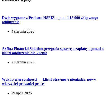
Dwie wygrane z Prokura NSFIZ – ponad 18 000 zł łącznego
oddłużenia
4 sierpnia 2026
Axfina Financial Solution przegrała sprawę o zapłatę – ponad 4
000 zł oddłużenia dla klienta
2 sierpnia 2026
Wykup wierzytelności — klient otrzymuje pieniądze, nowy
wierzyciel prowadzi proces
29 lipca 2026
Kontakt